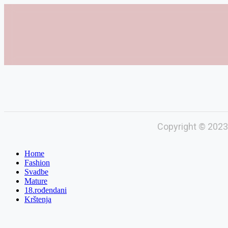
Copyright © 2023
Home
Fashion
Svadbe
Mature
18.rođendani
Krštenja