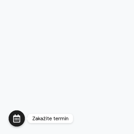
Zakažite termin
O